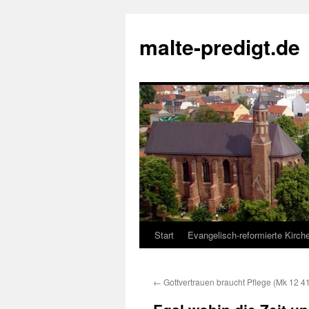
Zum
Inhalt
malte-predigt.de
springen
Start
Evangelisch-reformierte Kirc
←
Gottvertrauen braucht Pflege (Mk 12 4