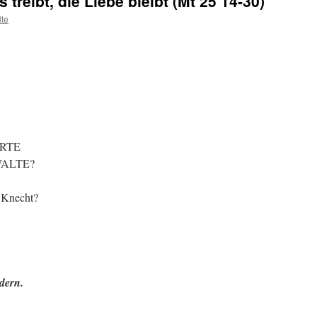
 treibt, die Liebe bleibt (Mt 25 14-30)
te
HÖRTE
RWALTE?
 Knecht?
dern.