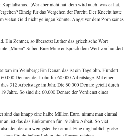
r Kapitalismus. „Wer aber nicht hat, dem wird auch, was er hat,
gehen? Einzig für das Vergehen der Furcht. Der Knecht hatte
m vielen Geld nicht gelingen könnte. Angst vor dem Zorn seines
. Ein Zentner, so übersetzt Luther das griechische Wort
nnte „Minen“ Silber. Eine Mine entsprach dem Wert von hundert
eitern im Weinberg: Ein Denar, das ist ein Tagelohn. Hundert
 60.000 Denare, der Lohn für 60.000 Arbeitstage. Mit einer
dies 312 Arbeitstage im Jahr. Die 60.000 Denare geteilt durch
d 19 Jahre. So sind die 60.000 Denare der Verdienst eines
et sind das knapp eine halbe Million Euro, nimmt man einmal
r an, ist das das Einkommen für 19 Jahre Arbeit. So viel
 also der, der am wenigsten bekommt. Eine unglaublich große
 schon für ein halbes Leben ohne Sorgen reichen.