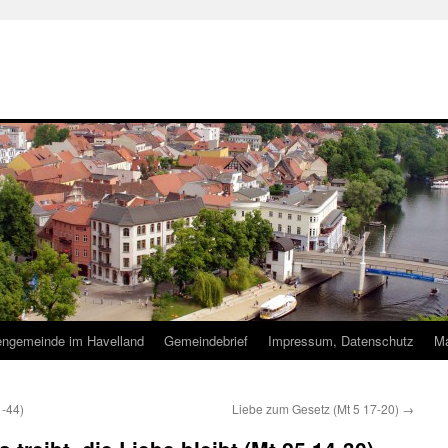
hengemeinde im Havelland
Gemeindebrief
Impressum, Datenschutz
Ma
1-44)
Liebe zum Gesetz (Mt 5 17-20)
→