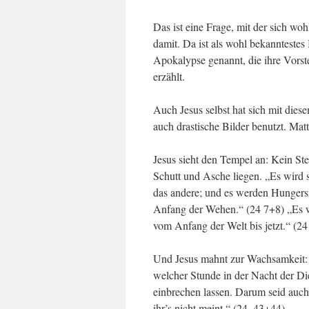
Das ist eine Frage, mit der sich woh
damit. Da ist als wohl bekannteste
Apokalypse genannt, die ihre Vorst
erzählt.
Auch Jesus selbst hat sich mit dies
auch drastische Bilder benutzt. Mat
Jesus sieht den Tempel an: Kein St
Schutt und Asche liegen. „Es wird 
das andere; und es werden Hungersnö
Anfang der Wehen.“ (24 7+8) „Es wi
vom Anfang der Welt bis jetzt.“ (24
Und Jesus mahnt zur Wachsamkeit: „
welcher Stunde in der Nacht der Di
einbrechen lassen. Darum seid auc
ihr’s nicht meint.“ (24, 43+44).