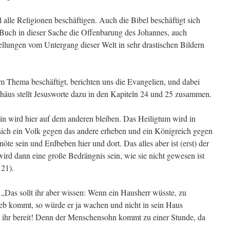
l alle Religionen beschäftigen. Auch die Bibel beschäftigt sich
s Buch in dieser Sache die Offenbarung des Johannes, auch
ellungen vom Untergang dieser Welt in sehr drastischen Bildern
em Thema beschäftigt, berichten uns die Evangelien, und dabei
thäus stellt Jesusworte dazu in den Kapiteln 24 und 25 zusammen.
ein wird hier auf dem anderen bleiben. Das Heiligtum wird in
sich ein Volk gegen das andere erheben und ein Königreich gegen
te sein und Erdbeben hier und dort. Das alles aber ist (erst) der
rd dann eine große Bedrängnis sein, wie sie nicht gewesen ist
 21).
Das sollt ihr aber wissen: Wenn ein Hausherr wüsste, zu
eb kommt, so würde er ja wachen und nicht in sein Haus
h ihr bereit! Denn der Menschensohn kommt zu einer Stunde, da