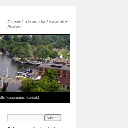
Evangelisch-reformierte Kirchengemeinde im
Havelland
lte Koopmann: Kontakt