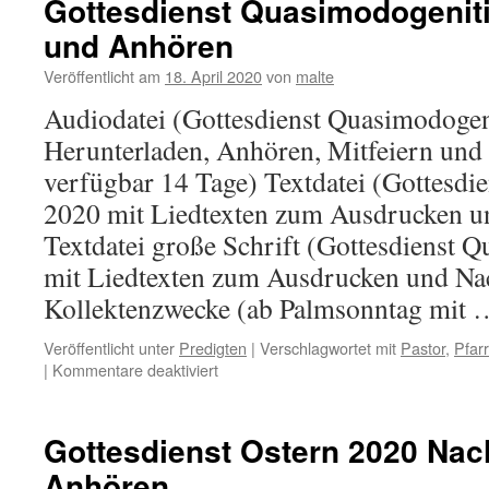
Gottesdienst Quasimodogenit
2020
und Anhören
Nachlesen
und
Veröffentlicht am
18. April 2020
von
malte
Anhören
Audiodatei (Gottesdienst Quasimodoge
Herunterladen, Anhören, Mitfeiern und
verfügbar 14 Tage) Textdatei (Gottesdi
2020 mit Liedtexten zum Ausdrucken u
Textdatei große Schrift (Gottesdienst 
mit Liedtexten zum Ausdrucken und Na
Kollektenzwecke (ab Palmsonntag mit
Veröffentlicht unter
Predigten
|
Verschlagwortet mit
Pastor
,
Pfarr
für
|
Kommentare deaktiviert
Gottesdienst
Quasimodogeniti
2020
Gottesdienst Ostern 2020 Nac
Nachlesen
Anhören
und