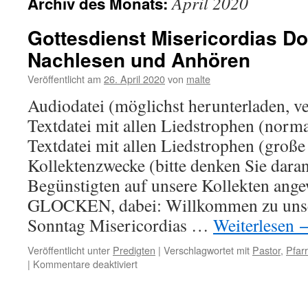
April 2020
Archiv des Monats:
Gottesdienst Misericordias D
Nachlesen und Anhören
Veröffentlicht am
26. April 2020
von
malte
Audiodatei (möglichst herunterladen, v
Textdatei mit allen Liedstrophen (norma
Textdatei mit allen Liedstrophen (große
Kollektenzwecke (bitte denken Sie daran
Begünstigten auf unsere Kollekten ange
GLOCKEN, dabei: Willkommen zu unse
Sonntag Misericordias …
Weiterlesen
Veröffentlicht unter
Predigten
|
Verschlagwortet mit
Pastor
,
Pfarr
für
|
Kommentare deaktiviert
Gottesdienst
Misericordias
Domini