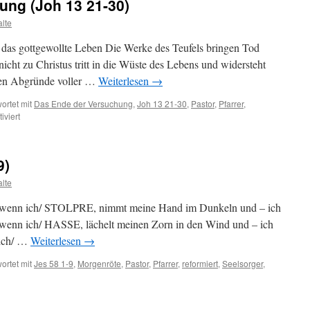
ung (Joh 13 21-30)
lte
n das gottgewollte Leben Die Werke des Teufels bringen Tod
nicht zu Christus tritt in die Wüste des Lebens und widersteht
ßten Abgründe voller …
Weiterlesen
→
ortet mit
Das Ende der Versuchung
,
Joh 13 21-30
,
Pastor
,
Pfarrer
,
für
viert
Das
Ende
der
9)
Versuchung
(Joh
lte
13
21-
ht, wenn ich/ STOLPRE, nimmt meine Hand im Dunkeln und – ich
30)
, wenn ich/ HASSE, lächelt meinen Zorn in den Wind und – ich
 ich/ …
Weiterlesen
→
ortet mit
Jes 58 1-9
,
Morgenröte
,
Pastor
,
Pfarrer
,
reformiert
,
Seelsorger
,
nröte