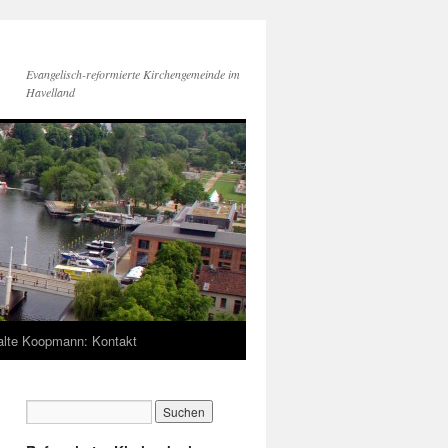
Evangelisch-reformierte Kirchengemeinde im
Havelland
lte Koopmann: Kontakt