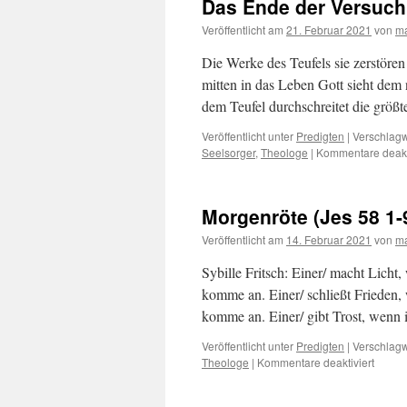
Das Ende der Versuch
Veröffentlicht am
21. Februar 2021
von
ma
Die Werke des Teufels sie zerstöre
mitten in das Leben Gott sieht dem 
dem Teufel durchschreitet die grö
Veröffentlicht unter
Predigten
|
Verschlagw
Seelsorger
,
Theologe
|
Kommentare deakti
Morgenröte (Jes 58 1-
Veröffentlicht am
14. Februar 2021
von
ma
Sybille Fritsch: Einer/ macht Lic
komme an. Einer/ schließt Frieden
komme an. Einer/ gibt Trost, wenn
Veröffentlicht unter
Predigten
|
Verschlagw
für
Theologe
|
Kommentare deaktiviert
Morge
(Jes