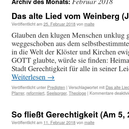
Februar 2018
Archiv des Monats:
Das alte Lied vom Weinberg (Je
Veröffentlicht am
25. Februar 2018
von
malte
Glauben den klugen Menschen unklug 
weggeschoben aus dem selbstbestimmt
in die Welt der Klöster und Kirchen ewi
GOTT glaubte, würde sie finden: Heimat
Stadt Gerechtigkeit für alle in seiner L
Weiterlesen
→
Veröffentlicht unter
Predigten
|
Verschlagwortet mit
Das alte Li
Pfarrer
,
reformiert
,
Seelsorger
,
Theologe
|
Kommentare deaktivi
So fließt Gerechtigkeit (Am 5, 
Veröffentlicht am
11. Februar 2018
von
malte