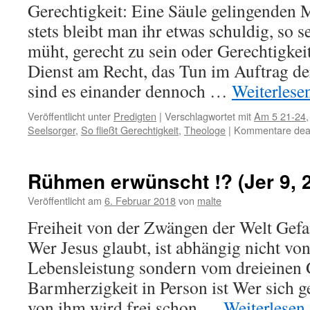
Gerechtigkeit: Eine Säule gelingenden 
stets bleibt man ihr etwas schuldig, so 
müht, gerecht zu sein oder Gerechtigkei
Dienst am Recht, das Tun im Auftrag de
sind es einander dennoch …
Weiterlese
Veröffentlicht unter
Predigten
|
Verschlagwortet mit
Am 5 21-24
Seelsorger
,
So fließt Gerechtigkeit
,
Theologe
|
Kommentare deak
Rühmen erwünscht !? (Jer 9, 
Veröffentlicht am
6. Februar 2018
von
malte
Freiheit von der Zwängen der Welt Gefa
Wer Jesus glaubt, ist abhängig nicht von
Lebensleistung sondern vom dreieinen G
Barmherzigkeit in Person ist Wer sich 
von ihm wird frei schon …
Weiterlesen