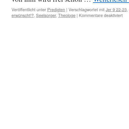
Veröffentlicht unter
Predigten
|
Verschlagwortet mit
Jer 9 22-23
,
für
erwünscht!?
,
Seelsorger
,
Theologe
|
Kommentare deaktiviert
Rü
erw
!?
(Je
9,
22+