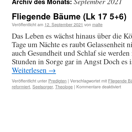
September 2021
Archiv des Monats:
Fliegende Bäume (Lk 17 5+6)
Veröffentlicht am
12. September 2021
von
malte
Das Leben es wächst hinaus über die K
Tage um Nächte es raubt Gelassenheit n
auch Gesundheit und Schlaf sie werden
Stunden in Sorge gar in Angst Doch es i
Weiterlesen
→
Veröffentlicht unter
Predigten
|
Verschlagwortet mit
Fliegende 
für
reformiert
,
Seelsorger
,
Theologe
|
Kommentare deaktiviert
Flieg
Bäum
(Lk
17
5+6)