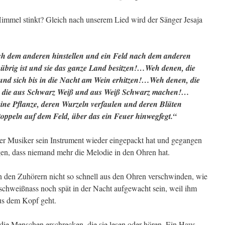
Himmel stinkt? Gleich nach unserem Lied wird der Sänger Jesaja
ch dem anderen hinstellen und ein Feld nach dem anderen
übrig ist und sie das ganze Land besitzen!…Weh denen, die
und sich bis in die Nacht am Wein erhitzen!…Weh denen, die
,
die aus Schwarz Weiß und aus Weiß Schwarz machen!…
ine Pflanze, deren Wurzeln verfaulen und deren Blüten
toppeln auf dem Feld, über das ein Feuer hinwegfegt.“
t der Musiker sein Instrument wieder eingepackt hat und gegangen
ngen, dass niemand mehr die Melodie in den Ohren hat.
den Zuhörern nicht so schnell aus den Ohren verschwinden, wie
 schweißnass noch spät in der Nacht aufgewacht sein, weil ihm
us dem Kopf geht.
ie Menschen erschrecken, die sie lesen oder hören. Ein Haus