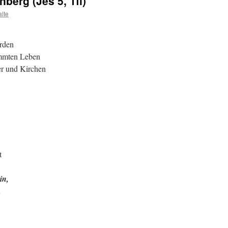
berg (Jes 5, 1ff)
lte
rden
immten Leben
er und Kirchen
t
in,
,