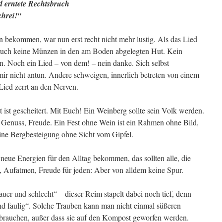
d erntete Rechtsbruch
chrei!“
 bekommen, war nun erst recht nicht mehr lustig. Als das Lied
l, auch keine Münzen in den am Boden abgelegten Hut. Kein
n. Noch ein Lied – von dem! – nein danke. Sich selbst
mir nicht antun. Andere schweigen, innerlich betreten von einem
Lied zerrt an den Nerven.
t ist gescheitert. Mit Euch! Ein Weinberg sollte sein Volk werden.
, Genuss, Freude. Ein Fest ohne Wein ist ein Rahmen ohne Bild,
eine Bergbesteigung ohne Sicht vom Gipfel.
neue Energien für den Alltag bekommen, das sollten alle, die
 Aufatmen, Freude für jeden: Aber von alldem keine Spur.
er und schlecht“ – dieser Reim stapelt dabei noch tief, denn
und faulig“. Solche Trauben kann man nicht einmal süßeren
gebrauchen, außer dass sie auf den Kompost geworfen werden.