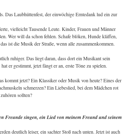
ls. Das Laubhüttenfest, der einwöchige Erntedank lud ein zur
te, vielleicht Tausende Leute. Kinder, Frauen und Männer
ßen. Wer will da schon fehlen. Schafe blöken, Hunde kläffen,
– das ist die Musik der Straße, wenn alle zusammenkommen.
tlich ruhiger. Das liegt daran, dass dort ein Musikant sein
hat er gestimmt, jetzt fängt er an, erste Töne zu spielen.
s kommt jetzt? Ein Klassiker oder Musik von heute? Eines der
 Lachmuskeln schmerzen? Ein Liebeslied, bei dem Mädchen rot
 zuhören sollten?
ben Freunde singen, ein Lied von meinem Freund und seinem
rden deutlich leiser, ein sachter Stoß nach unten. Jetzt ist auch