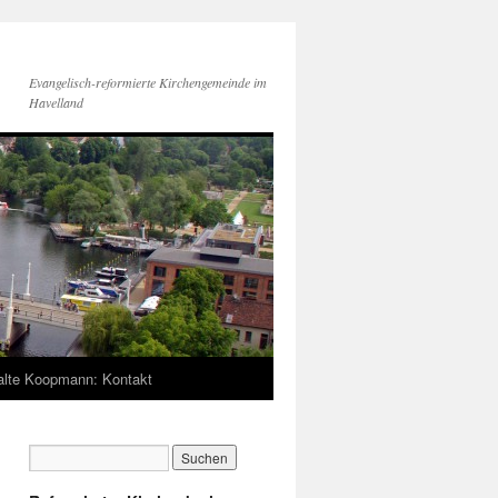
Evangelisch-reformierte Kirchengemeinde im
Havelland
lte Koopmann: Kontakt