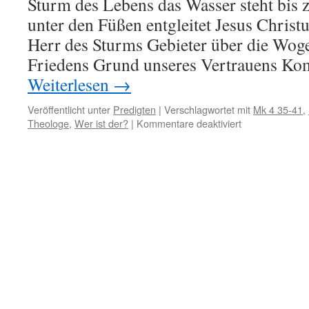
Sturm des Lebens das Wasser steht bis
41)
unter den Füßen entgleitet Jesus Christ
Herr des Sturms Gebieter über die Wog
Friedens Grund unseres Vertrauens Ko
Weiterlesen
→
Veröffentlicht unter
Predigten
|
Verschlagwortet mit
Mk 4 35-41
,
für
Theologe
,
Wer ist der?
|
Kommentare deaktiviert
Wer
ist
der?
(Mk
4
35-
41)