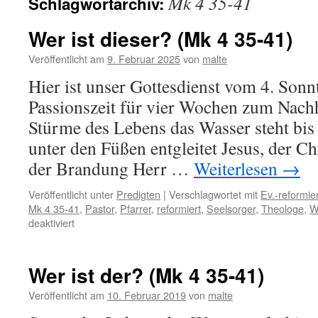
Mk 4 35-41
Schlagwortarchiv:
Wer ist dieser? (Mk 4 35-41)
Veröffentlicht am
9. Februar 2025
von
malte
Hier ist unser Gottesdienst vom 4. Sonn
Passionszeit für vier Wochen zum Nachh
Stürme des Lebens das Wasser steht bi
unter den Füßen entgleitet Jesus, der Ch
der Brandung Herr …
Weiterlesen
→
Veröffentlicht unter
Predigten
|
Verschlagwortet mit
Ev.-reformie
Mk 4 35-41
,
Pastor
,
Pfarrer
,
reformiert
,
Seelsorger
,
Theologe
,
W
für
deaktiviert
Wer
ist
dieser?
Wer ist der? (Mk 4 35-41)
(Mk
4
Veröffentlicht am
10. Februar 2019
von
malte
35-