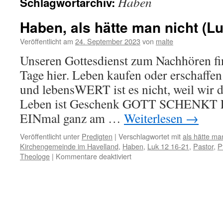
Haben
Schlagwortarchiv:
Haben, als hätte man nicht (Lu
Veröffentlicht am
24. September 2023
von
malte
Unseren Gottesdienst zum Nachhören fi
Tage hier. Leben kaufen oder erschaffen
und lebensWERT ist es nicht, weil wi
Leben ist Geschenk GOTT SCHENKT Le
EINmal ganz am …
Weiterlesen
→
Veröffentlicht unter
Predigten
|
Verschlagwortet mit
als hätte ma
Kirchengemeinde im Havelland
,
Haben
,
Luk 12 16-21
,
Pastor
,
P
für
Theologe
|
Kommentare deaktiviert
Haben,
als
hätte
man
nicht
(Luk