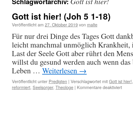
Gott ist hier!
Schlagwortarchiv:
Gott ist hier! (Joh 5 1-18)
Veröffentlicht am
27. Oktober 2019
von
malte
Für nur drei Dinge des Tages Gott dan
leicht manchmal unmöglich Krankheit, 
Last der Seele Gott aber rührt den Men
willst du gesund werden auch wenn das 
Leben …
Weiterlesen
→
Veröffentlicht unter
Predigten
|
Verschlagwortet mit
Gott ist hier!
für
reformiert
,
Seelsorger
,
Theologe
|
Kommentare deaktiviert
Gott
ist
hier!
(Joh
5
1-
18)