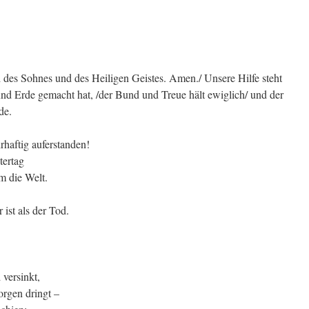
s Sohnes und des Heiligen Geistes. Amen./ Unsere Hilfe steht
d Erde gemacht hat, /der Bund und Treue hält ewiglich/ und der
de.
hrhaftig auferstanden!
ertag
um die Welt.
 ist als der Tod.
 versinkt,
rgen dringt –