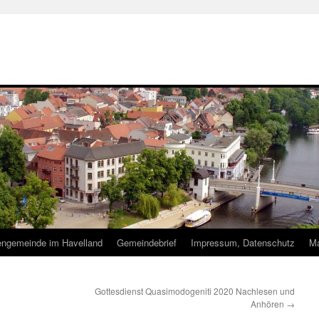
hengemeinde im Havelland
Gemeindebrief
Impressum, Datenschutz
Ma
Gottesdienst Quasimodogeniti 2020 Nachlesen und
Anhören
→