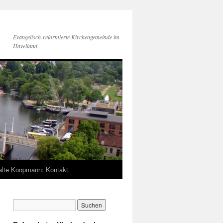
Evangelisch-reformierte Kirchengemeinde im
Havelland
lte Koopmann: Kontakt