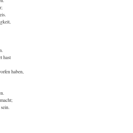
n.
r;
eis.
gkeit,
n.
t hast
worfen haben,
en.
 macht;
 sein.