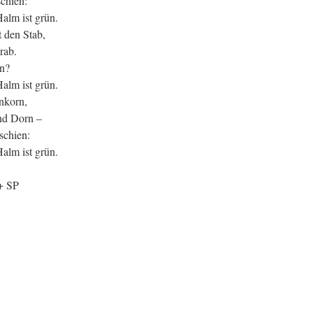
schien:
alm ist grün.
t den Stab,
rab.
hn?
alm ist grün.
nkorn,
nd Dorn –
rschien:
alm ist grün.
 SP