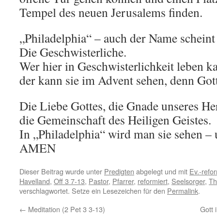
Tempel des neuen Jerusalems finden.
„Philadelphia“ – auch der Name schein
Die Geschwisterliche.
Wer hier in Geschwisterlichkeit leben k
der kann sie im Advent sehen, denn Gott
Die Liebe Gottes, die Gnade unseres He
die Gemeinschaft des Heiligen Geistes.
In „Philadelphia“ wird man sie sehen – 
AMEN
Dieser Beitrag wurde unter
Predigten
abgelegt und mit
Ev.-refo
Havelland
,
Off 3 7-13
,
Pastor
,
Pfarrer
,
reformiert
,
Seelsorger
,
Th
verschlagwortet. Setze ein Lesezeichen für den
Permalink
.
←
Meditation (2 Pet 3 3-13)
Gott 