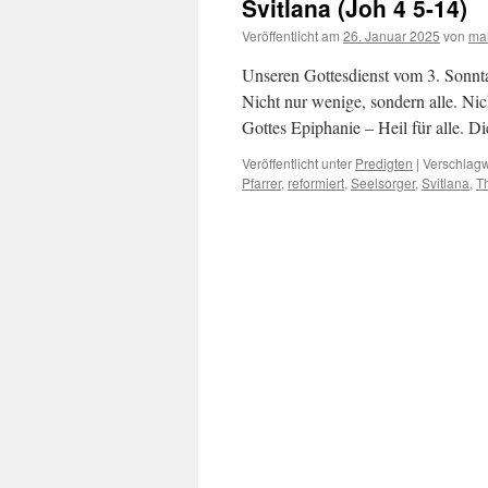
Svitlana (Joh 4 5-14)
Veröffentlicht am
26. Januar 2025
von
mal
Unseren Gottesdienst vom 3. Sonnt
Nicht nur wenige, sondern alle. Nich
Gottes Epiphanie – Heil für alle. 
Veröffentlicht unter
Predigten
|
Verschlagw
Pfarrer
,
reformiert
,
Seelsorger
,
Svitlana
,
T