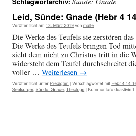
Sünde: Gnade
Schlagwortarchiv:
Leid, Sünde: Gnade (Hebr 4 14
Veröffentlicht am
13. März 2019
von
malte
Die Werke des Teufels sie zerstören das
Die Werke des Teufels bringen Tod mitt
sieht dem nicht zu Christus tritt in die
widersteht dem Teufel durchschreitet d
voller …
Weiterlesen
→
Veröffentlicht unter
Predigten
|
Verschlagwortet mit
Hebr 4 14-1
f
Seelsorger
,
Sünde: Gnade
,
Theologe
|
Kommentare deaktiviert
L
1
1