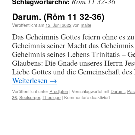
Röm 11 32-36
Schlagwortarchiv:
Darum. (Röm 11 32-36)
Veröffentlicht am
12. Juni 2022
von
malte
Das Geheimnis Gottes feiern ohne es zu
Geheimnis seiner Macht das Geheimnis 
Geheimnis seines Lebens Trinitatis – G
Glaubens: Die Gnade unseres Herrn Jes
Liebe Gottes und die Gemeinschaft des
Weiterlesen
→
Veröffentlicht unter
Predigten
|
Verschlagwortet mit
Darum.
,
Pas
für
36
,
Seelsorger
,
Theologe
|
Kommentare deaktiviert
Darum.
(Röm
11
32-
36)