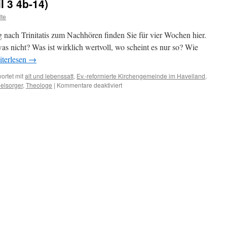
l 3 4b-14)
te
 nach Trinitatis zum Nachhören finden Sie für vier Wochen hier.
s nicht? Was ist wirklich wertvoll, wo scheint es nur so? Wie
terlesen
→
ortet mit
alt und lebenssatt
,
Ev.-reformierte Kirchengemeinde im Havelland
,
für
elsorger
,
Theologe
|
Kommentare deaktiviert
alt
und
lebenssatt
(Phil
3
4b-
14)