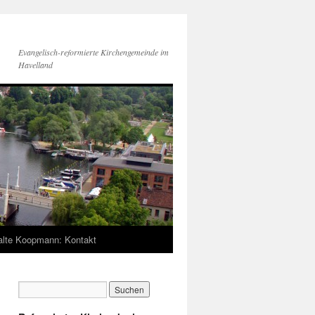
Evangelisch-reformierte Kirchengemeinde im
Havelland
lte Koopmann: Kontakt