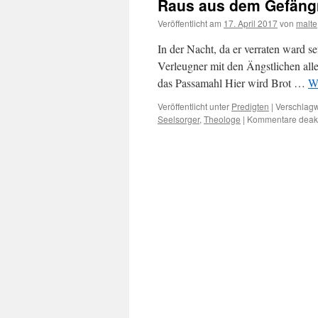
Raus aus dem Gefängn
Veröffentlicht am
17. April 2017
von
malte
In der Nacht, da er verraten ward s
Verleugner mit den Ängstlichen alle
das Passamahl Hier wird Brot …
We
Veröffentlicht unter
Predigten
|
Verschlagw
Seelsorger
,
Theologe
|
Kommentare deakti