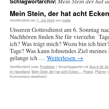
Mein Stein der hat 
Schlagwortarchiv:
Mein Stein, der hat acht Ecke
Veröffentlicht am
7. Juli 2024
von
malte
Unseren Gottesdienst am 6. Sonntag nac
Nachhören finden Sie für vierzehn Tag
ich? Was trägt mich? Wozu bin ich hier?
Tage? Was kann lohnendes Ziel meines
gelange ich …
Weiterlesen
→
Veröffentlicht unter
Predigten
|
Verschlagwortet mit
Apg 8 26-36
im Havelland
,
Mein Stein der hat acht Ecken...
,
Pastor
,
Pfarrer
,
für
Kommentare deaktiviert
Mein
Stein,
der
hat
acht
Ecken…