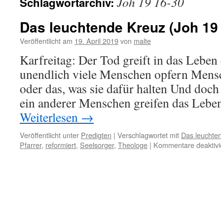
Joh 19 16-30
Schlagwortarchiv:
Das leuchtende Kreuz (Joh 19 
Veröffentlicht am
19. April 2019
von
malte
Karfreitag: Der Tod greift in das Leben
unendlich viele Menschen opfern Mensc
oder das, was sie dafür halten Und doc
ein anderer Menschen greifen das Leben
Weiterlesen
→
Veröffentlicht unter
Predigten
|
Verschlagwortet mit
Das leuchte
Pfarrer
,
reformiert
,
Seelsorger
,
Theologe
|
Kommentare deaktivi