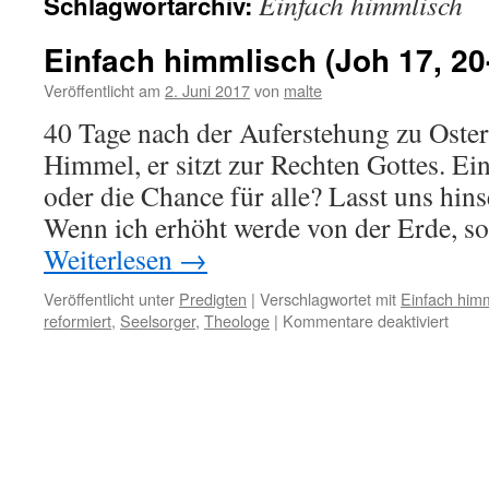
Einfach himmlisch
Schlagwortarchiv:
Einfach himmlisch (Joh 17, 20
Veröffentlicht am
2. Juni 2017
von
malte
40 Tage nach der Auferstehung zu Oster
Himmel, er sitzt zur Rechten Gottes. E
oder die Chance für alle? Lasst uns hins
Wenn ich erhöht werde von der Erde, so
Weiterlesen
→
Veröffentlicht unter
Predigten
|
Verschlagwortet mit
Einfach him
für
reformiert
,
Seelsorger
,
Theologe
|
Kommentare deaktiviert
Einfa
himml
(Joh
17,
20-
26)