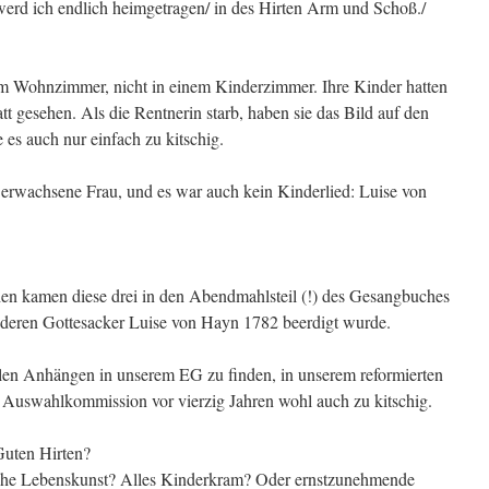
erd ich endlich heimgetragen/ in des Hirten Arm und Schoß./
im Wohnzimmer, nicht in einem Kinderzimmer. Ihre Kinder hatten
att gesehen. Als die Rentnerin starb, haben sie das Bild auf den
 es auch nur einfach zu kitschig.
r erwachsene Frau, und es war auch kein Kinderlied: Luise von
en kamen diese drei in den Abendmahlsteil (!) des Gesangbuches
 deren Gottesacker Luise von Hayn 1782 beerdigt wurde.
nalen Anhängen in unserem EG zu finden, in unserem reformierten
r Auswahlkommission vor vierzig Jahren wohl auch zu kitschig.
Guten Hirten?
tliche Lebenskunst? Alles Kinderkram? Oder ernstzunehmende