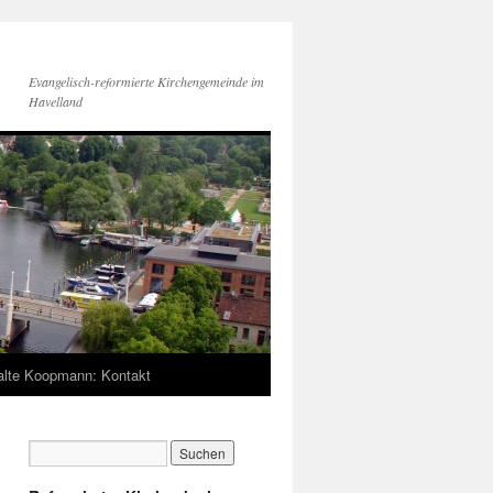
Evangelisch-reformierte Kirchengemeinde im
Havelland
lte Koopmann: Kontakt