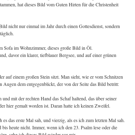
ammen, hat dieses Bild vom Guten Hirten für die Christenheit
Bild nicht nur einmal im Jahr durch einen Gottesdienst, sondern
täglich.
em Sofa im Wohnzimmer, dieses große Bild in Öl.
d, davor ein klarer, tiefblauer Bergsee, und auf einer grünen
er auf einem großen Stein sitzt. Man sieht, wie er vom Schnitzen
n Augen dem entgegenblickt, der von der Seite das Bild betritt:
n und mit der rechten Hand das Schaf haltend, das über seiner
 der hier gemalt worden ist. Daran hatte ich keinen Zweifel.
ch es das erste Mal sah, und vierzig, als es ich zum letzten Mal sah.
 bis heute nicht. Immer, wenn ich den 23. Psalm lese oder die
re, sehe ich dieses Bild wieder vor mir.