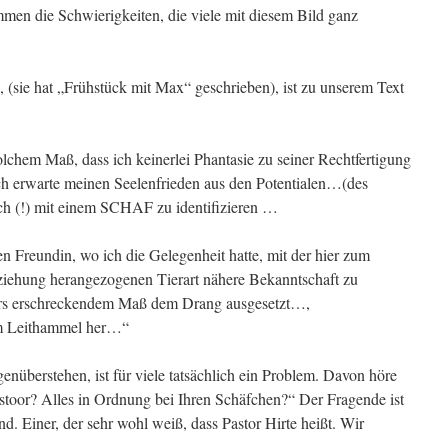
men die Schwierigkeiten, die viele mit diesem Bild ganz
b, (sie hat „Frühstück mit Max“ geschrieben), ist zu unserem Text
olchem Maß, dass ich keinerlei Phantasie zu seiner Rechtfertigung
ich erwarte meinen Seelenfrieden aus den Potentialen…(des
ich (!) mit einem SCHAF zu identifizieren …
n Freundin, wo ich die Gelegenheit hatte, mit der hier zum
ziehung herangezogenen Tierart nähere Bekanntschaft zu
rs erschreckendem Maß dem Drang ausgesetzt…,
em Leithammel her…“
nüberstehen, ist für viele tatsächlich ein Problem. Davon höre
stoor? Alles in Ordnung bei Ihren Schäfchen?“ Der Fragende ist
d. Einer, der sehr wohl weiß, dass Pastor Hirte heißt. Wir