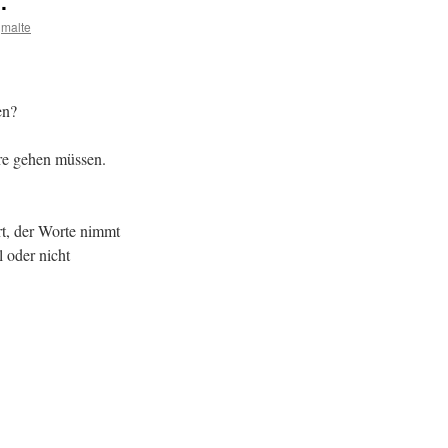
.
malte
en?
re gehen müssen.
rt, der Worte nimmt
l oder nicht