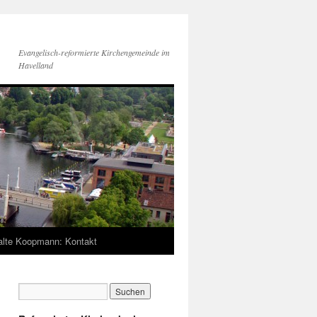
Evangelisch-reformierte Kirchengemeinde im
Havelland
lte Koopmann: Kontakt