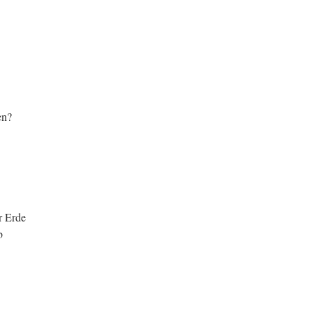
en?
r Erde
b