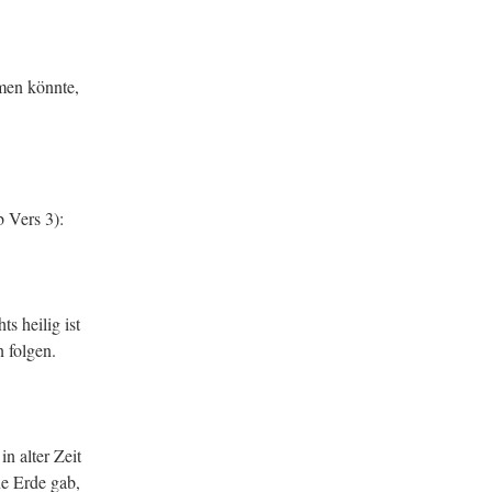
mmen könnte,
b Vers 3):
s heilig ist
 folgen.
in alter Zeit
e Erde gab,