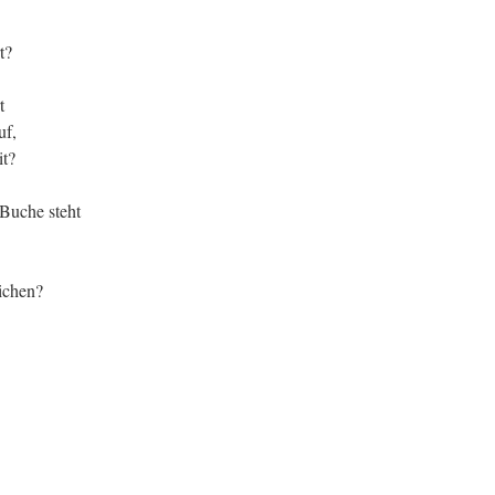
t?
t
uf,
it?
 Buche steht
eichen?