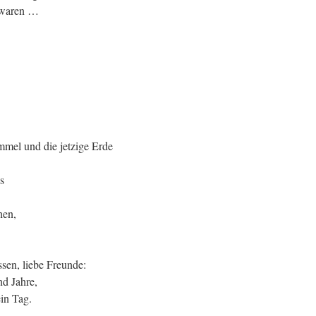
n waren …
mmel und die jetzige Erde
s
hen,
essen, liebe Freunde:
nd Jahre,
ein Tag.