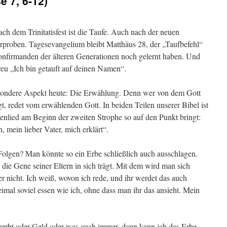
e 7, 6-12)
h dem Trinitatisfest ist die Taufe. Auch nach der neuen
rproben. Tagesevangelium bleibt Matthäus 28, der „Taufbefehl“
onfirmanden der älteren Generationen noch gelernt haben. Und
eu „Ich bin getauft auf deinen Namen“.
sondere Aspekt heute: Die Erwählung. Denn wer von dem Gott
gt, redet vom erwählenden Gott. In beiden Teilen unserer Bibel ist
nlied am Beginn der zweiten Strophe so auf den Punkt bringt:
 mein lieber Vater, mich erklärt“.
Folgen? Man könnte so ein Erbe schließlich auch ausschlagen.
die Gene seiner Eltern in sich trägt. Mit dem wird man sich
r nicht. Ich weiß, wovon ich rede, und ihr werdet das auch
mal soviel essen wie ich, ohne dass man ihr das ansieht. Mein
erbt oder Geld oder was auch immer, dann kann ich das Erbe