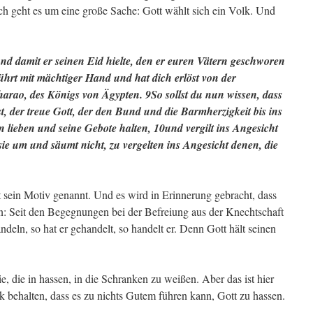
h geht es um eine große Sache: Gott wählt sich ein Volk. Und
und damit er seinen Eid hielte, den er euren Vätern geschworen
hrt mit mächtiger Hand und hat dich erlöst von der
arao, des Königs von Ägypten. 9So sollst du nun wissen, dass
st, der treue Gott, der den Bund und die Barmherzigkeit bis ins
hn lieben und seine Gebote halten, 10und vergilt ins Angesicht
sie um und säumt nicht, zu vergelten ins Angesicht denen, die
ist sein Motiv genannt. Und es wird in Erinnerung gebracht, dass
en: Seit den Begegnungen bei der Befreiung aus der Knechtschaft
andeln, so hat er gehandelt, so handelt er. Denn Gott hält seinen
e, die in hassen, in die Schranken zu weißen. Aber das ist hier
behalten, dass es zu nichts Gutem führen kann, Gott zu hassen.