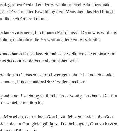
heologischen Gedanken der Erwählung regelrecht abgequält.
er, dass Gott mit der Erwählung dem Menschen das Heil bringt.
eundlichkeit Gottes kommt.
 Gedanke zu einem „furchtbaren Ratschluss“. Denn was wird aus
hlung nicht ohne die Verwerfung denken. Er schreibt:
andelbaren Ratschluss einmal festgestellt, welche er einst zum
erseits dem Verderben anheim geben will“.
 Freude am Christsein sehr schwer gemacht hat. Und ich denke,
enannten „Prädestinationslehre“ widersprechen:
rgend eine Beziehung zu ihm hat oder wenigstens hatte. Der ihn
 Geschichte mit ihm hat.
en Menschen, der meinen Gott hasst. Ich kenne viele, die Gott
iele, denen Gott gleichgültig ist. Die behaupten, Gott zu hassen,
dem die Bibel redet.