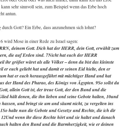
s kann sehr sinnvoll sein, zum Beispiel wenn das Erbe hoch
cht antun.
g durch Gott? Ein Erbe, dass anzunehmen sich lohnt?
6 wird Mose in einer Rede zu Israel sagen:
ERRN, deinem Gott. Dich hat der HERR, dein Gott, erwählt zum
kern, die auf Erden sind. 7Nicht hat euch der HERR
ihr größer wäret als alle Völker – denn du bist das kleinste
l er euch geliebt hat und damit er seinen Eid hielte, den er
um hat er euch herausgeführt mit mächtiger Hand und hat
 aus der Hand des Pharao, des Königs von Ägypten. 9So sollst du
tt, allein Gott ist, der treue Gott, der den Bund und die
Glied hält denen, die ihn lieben und seine Gebote halten, 10und
hn hassen, und bringt sie um und säumt nicht, zu vergelten ins
11So halte nun die Gebote und Gesetze und Rechte, die ich dir
t. 12Und wenn ihr diese Rechte hört und sie haltet und danach
 auch halten den Bund und die Barmherzigkeit, wie er deinen