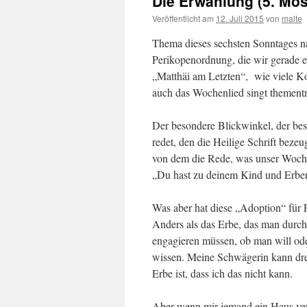
Die Erwählung (5. Mos
Veröffentlicht am
12. Juli 2015
von
malte
Thema dieses sechsten Sonntages nac
Perikopenordnung, die wir gerade e
„Matthäi am Letzten“, wie viele K
auch das Wochenlied singt thementr
Der besondere Blickwinkel, der be
redet, den die Heilige Schrift bezeu
von dem die Rede, was unser Woche
„Du hast zu deinem Kind und Erben,
Was aber hat diese „Adoption“ für 
Anders als das Erbe, das man durch 
engagieren müssen, ob man will ode
wissen. Meine Schwägerin kann drei
Erbe ist, dass ich das nicht kann.
Aber wenn mir jemand ein Haus ver