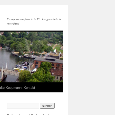
Evangelisch-reformierte Kirchengemeinde im
Havelland
lte Koopmann: Kontakt